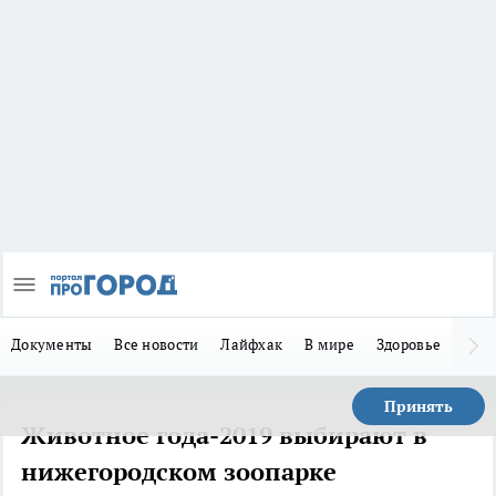
Документы
Все новости
Лайфхак
В мире
Здоровье
Зака
Принять
Животное года-2019 выбирают в
нижегородском зоопарке