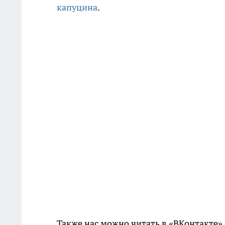
капуцина
.
Также нас можно читать в «ВКонтакте»