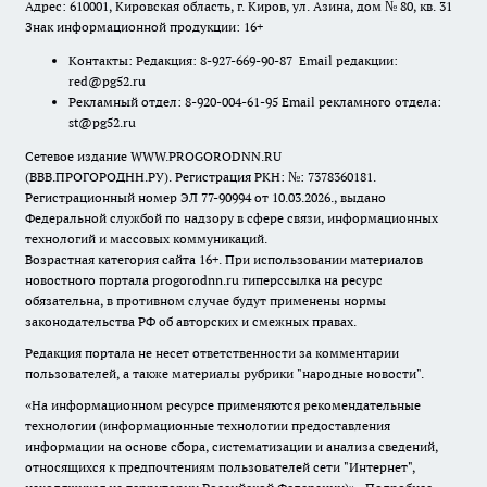
Адрес: 610001, Кировская область, г. Киров, ул. Азина, дом № 80, кв. 31
Знак информационной продукции: 16+
Контакты: Редакция: 8-927-669-90-87 Email редакции:
red@pg52.ru
Рекламный отдел: 8-920-004-61-95 Email рекламного отдела:
st@pg52.ru
Сетевое издание WWW.PROGORODNN.RU
(ВВВ.ПРОГОРОДНН.РУ). Регистрация РКН: №: 7378360181.
Регистрационный номер ЭЛ 77-90994 от 10.03.2026., выдано
Федеральной службой по надзору в сфере связи, информационных
технологий и массовых коммуникаций.
Возрастная категория сайта 16+. При использовании материалов
новостного портала progorodnn.ru гиперссылка на ресурс
обязательна
,
в противном случае будут применены нормы
законодательства РФ об авторских и смежных правах.
Редакция портала не несет ответственности за комментарии
пользователей, а также материалы рубрики "народные новости".
«На информационном ресурсе применяются рекомендательные
технологии (информационные технологии предоставления
информации на основе сбора, систематизации и анализа сведений,
относящихся к предпочтениям пользователей сети "Интернет",