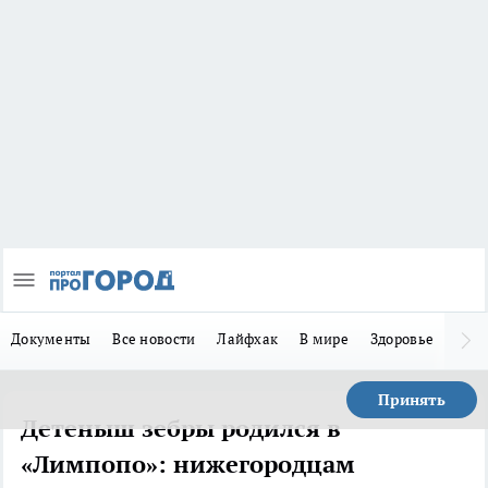
Документы
Все новости
Лайфхак
В мире
Здоровье
Зака
Принять
Детеныш зебры родился в
«Лимпопо»: нижегородцам