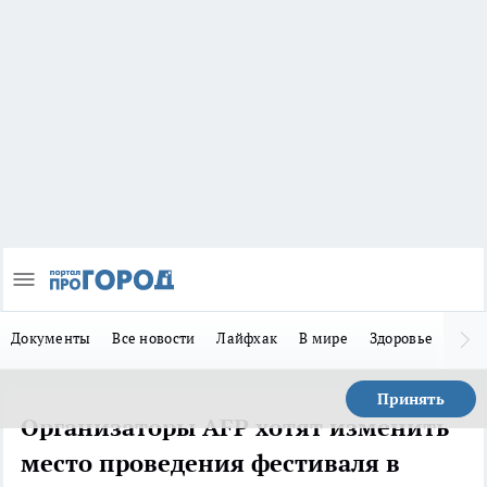
Документы
Все новости
Лайфхак
В мире
Здоровье
Зака
Принять
Организаторы AFP хотят изменить
место проведения фестиваля в