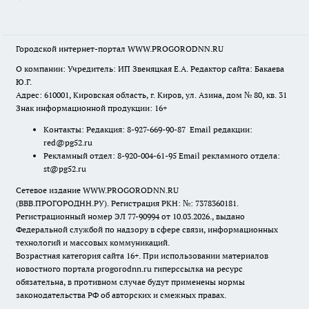
Городской интернет-портал WWW.PROGORODNN.RU
О компании: Учредитель: ИП Звеняцкая Е.А. Редактор сайта: Бакаева
Ю.Г.
Адрес: 610001, Кировская область, г. Киров, ул. Азина, дом № 80, кв. 31
Знак информационной продукции: 16+
Контакты: Редакция: 8-927-669-90-87 Email редакции:
red@pg52.ru
Рекламный отдел: 8-920-004-61-95 Email рекламного отдела:
st@pg52.ru
Сетевое издание WWW.PROGORODNN.RU
(ВВВ.ПРОГОРОДНН.РУ). Регистрация РКН: №: 7378360181.
Регистрационный номер ЭЛ 77-90994 от 10.03.2026., выдано
Федеральной службой по надзору в сфере связи, информационных
технологий и массовых коммуникаций.
Возрастная категория сайта 16+. При использовании материалов
новостного портала progorodnn.ru гиперссылка на ресурс
обязательна
,
в противном случае будут применены нормы
законодательства РФ об авторских и смежных правах.