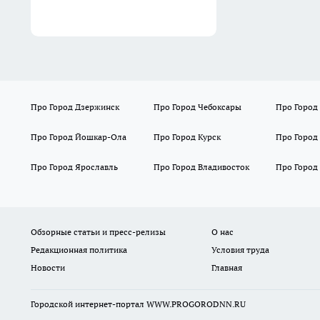
Про Город Дзержинск
Про Город Чебоксары
Про Город
Про Город Йошкар-Ола
Про Город Курск
Про Город
Про Город Ярославль
Про Город Владивосток
Про Город
Обзорные статьи и пресс-релизы
О нас
Редакционная политика
Условия труда
Новости
Главная
Городской интернет-портал WWW.PROGORODNN.RU