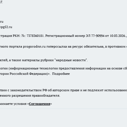
Г.
.ru
@pg52.ru
я РКН: №: 7378360181. Регистрационный номер ЭЛ 77-90994 от 10.03.2026., 
тного портала progorodnn.ru гиперссылка на ресурс обязательна
,
в противном 
елей, а также материалы рубрики "народные новости".
гии (информационные технологии предоставления информации на основе сбор
итории Российской Федерации)».
Подробнее
твии с законодательством РФ об авторском праве и не подлежит использовани
менного разрешения правообладателя.
нимаете условия «
Cоглашения
»