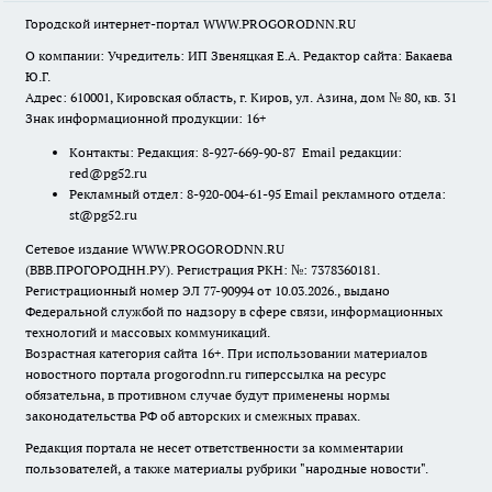
Городской интернет-портал WWW.PROGORODNN.RU
О компании: Учредитель: ИП Звеняцкая Е.А. Редактор сайта: Бакаева
Ю.Г.
Адрес: 610001, Кировская область, г. Киров, ул. Азина, дом № 80, кв. 31
Знак информационной продукции: 16+
Контакты: Редакция: 8-927-669-90-87 Email редакции:
red@pg52.ru
Рекламный отдел: 8-920-004-61-95 Email рекламного отдела:
st@pg52.ru
Сетевое издание WWW.PROGORODNN.RU
(ВВВ.ПРОГОРОДНН.РУ). Регистрация РКН: №: 7378360181.
Регистрационный номер ЭЛ 77-90994 от 10.03.2026., выдано
Федеральной службой по надзору в сфере связи, информационных
технологий и массовых коммуникаций.
Возрастная категория сайта 16+. При использовании материалов
новостного портала progorodnn.ru гиперссылка на ресурс
обязательна
,
в противном случае будут применены нормы
законодательства РФ об авторских и смежных правах.
Редакция портала не несет ответственности за комментарии
пользователей, а также материалы рубрики "народные новости".