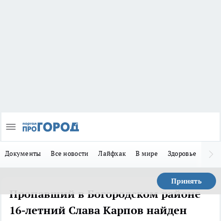
Документы
Все новости
Лайфхак
В мире
Здоровье
Зака
Принять
Пропавший в Богородском районе
16-летний Слава Карпов найден