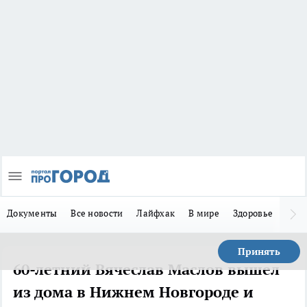
Документы
Все новости
Лайфхак
В мире
Здоровье
Зака
Принять
60-летний Вячеслав Маслов вышел
из дома в Нижнем Новгороде и