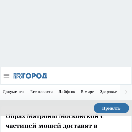
Документы
Все новости
Лайфхак
В мире
Здоровье
Зака
Принять
Образ Матроны Московской с
частицей мощей доставят в