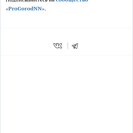
«ProGorodNN»
.