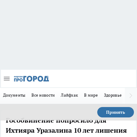
Документы
Все новости
Лайфхак
В мире
Здоровье
Зака
Принять
Гособвинение попросило для
Ихтияра Уразалина 10 лет лишения