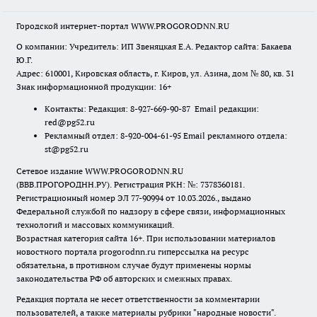
Городской интернет-портал WWW.PROGORODNN.RU
О компании: Учредитель: ИП Звеняцкая Е.А. Редактор сайта: Бакаева
Ю.Г.
Адрес: 610001, Кировская область, г. Киров, ул. Азина, дом № 80, кв. 31
Знак информационной продукции: 16+
Контакты: Редакция: 8-927-669-90-87 Email редакции:
red@pg52.ru
Рекламный отдел: 8-920-004-61-95 Email рекламного отдела:
st@pg52.ru
Сетевое издание WWW.PROGORODNN.RU
(ВВВ.ПРОГОРОДНН.РУ). Регистрация РКН: №: 7378360181.
Регистрационный номер ЭЛ 77-90994 от 10.03.2026., выдано
Федеральной службой по надзору в сфере связи, информационных
технологий и массовых коммуникаций.
Возрастная категория сайта 16+. При использовании материалов
новостного портала progorodnn.ru гиперссылка на ресурс
обязательна
,
в противном случае будут применены нормы
законодательства РФ об авторских и смежных правах.
Редакция портала не несет ответственности за комментарии
пользователей, а также материалы рубрики "народные новости".