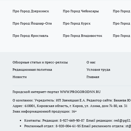
Про Город Дзержинск
Про Город Чебоксары
Про Город
Про Город Йошкар-Ола
Про Город Курск
Про Город
Про Город Ярославль
Про Город Владивосток
Про Город
Обзорные статьи и пресс-релизы
О нас
Редакционная политика
Условия труда
Новости
Главная
Городской интернет-портал WWW.PROGORODNN.RU
О компании: Учредитель: ИП Звеняцкая Е.А. Редактор сайта: Бакаева Ю.
Адрес: 610001, Кировская область, г. Киров, ул. Азина, дом № 80, кв. 31
Знак информационной продукции: 16+
Контакты: Редакция: 8-927-669-90-87 Email редакции: red@pg52
Рекламный отдел: 8-920-004-61-95 Email рекламного отдела: st