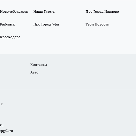
 Новочебоксарск
Наша Газета
Про Город Иваново
 Рыбинск
Про Город Уфа
Твои Новости
 Краснодара
Контакты
Авто
Г.
.ru
@pg52.ru