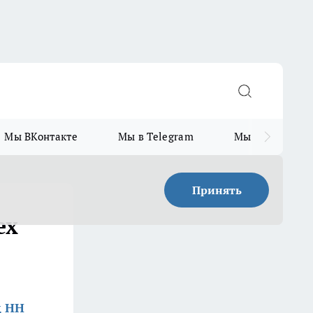
Мы ВКонтакте
Мы в Telegram
Мы в MAX
Принять
ех
д НН