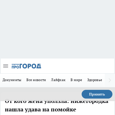
Документы
Все новости
Лайфхак
В мире
Здоровье
Зака
Принять
От кого жена уползла: нижегородка
нашла удава на помойке