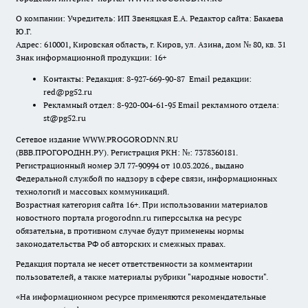
О компании: Учредитель: ИП Звеняцкая Е.А. Редактор сайта: Бакаева
Ю.Г.
Адрес: 610001, Кировская область, г. Киров, ул. Азина, дом № 80, кв. 31
Знак информационной продукции: 16+
Контакты: Редакция: 8-927-669-90-87 Email редакции:
red@pg52.ru
Рекламный отдел: 8-920-004-61-95 Email рекламного отдела:
st@pg52.ru
Сетевое издание WWW.PROGORODNN.RU
(ВВВ.ПРОГОРОДНН.РУ). Регистрация РКН: №: 7378360181.
Регистрационный номер ЭЛ 77-90994 от 10.03.2026., выдано
Федеральной службой по надзору в сфере связи, информационных
технологий и массовых коммуникаций.
Возрастная категория сайта 16+. При использовании материалов
новостного портала progorodnn.ru гиперссылка на ресурс
обязательна
,
в противном случае будут применены нормы
законодательства РФ об авторских и смежных правах.
Редакция портала не несет ответственности за комментарии
пользователей, а также материалы рубрики "народные новости".
«На информационном ресурсе применяются рекомендательные