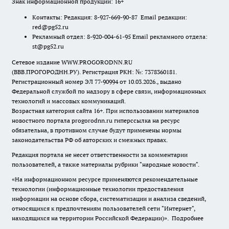
Знак информационной продукции: 16+
Контакты: Редакция: 8-927-669-90-87 Email редакции:
red@pg52.ru
Рекламный отдел: 8-920-004-61-95 Email рекламного отдела:
st@pg52.ru
Сетевое издание WWW.PROGORODNN.RU
(ВВВ.ПРОГОРОДНН.РУ). Регистрация РКН: №: 7378360181.
Регистрационный номер ЭЛ 77-90994 от 10.03.2026., выдано
Федеральной службой по надзору в сфере связи, информационных
технологий и массовых коммуникаций.
Возрастная категория сайта 16+. При использовании материалов
новостного портала progorodnn.ru гиперссылка на ресурс
обязательна
,
в противном случае будут применены нормы
законодательства РФ об авторских и смежных правах.
Редакция портала не несет ответственности за комментарии
пользователей, а также материалы рубрики "народные новости".
«На информационном ресурсе применяются рекомендательные
технологии (информационные технологии предоставления
информации на основе сбора, систематизации и анализа сведений,
относящихся к предпочтениям пользователей сети "Интернет",
находящихся на территории Российской Федерации)».
Подробнее