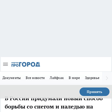
Документы
Все новости
Лайфхак
В мире
Здоровье
Зака
Принять
В России придумали новый способ
борьбы со снегом и наледью на