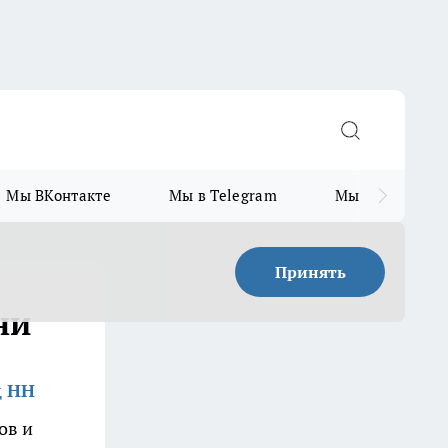
Мы ВКонтакте
Мы в Telegram
Мы в MAX
Принять
ни
д НН
ов и