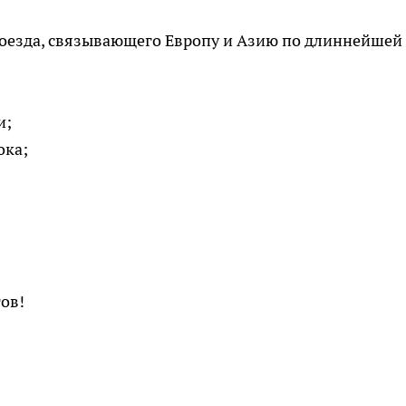
поезда, связывающего Европу и Азию по длиннейшей
и;
ока;
тов!