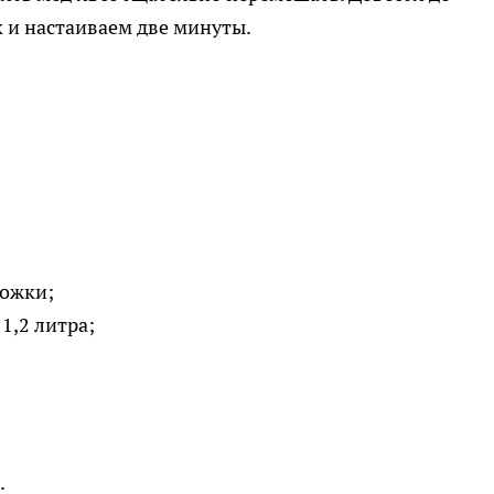
к и настаиваем две минуты.
ложки;
1,2 литра;
;