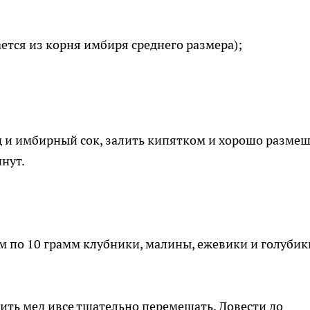
ется из корня имбиря среднего размера);
д и имбирный сок, залить кипятком и хорошо размеш
инут.
м по 10 грамм клубники, малины, ежевики и голубик
вить мед ивсе тщательно перемешать. Довести до