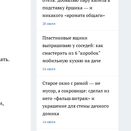
отель: добавляю пару капель в
подставку ёршика — и
никакого «аромата общаги»
20 июля
Пластиковые ящики
выпрашиваю у соседей: как
смастерить из 6 "коробок"
ать.
мобильную кухню на даче
24 июля
Старое окно с рамой — не
мусор, а сокровище: сделал из
него «фальш‑витраж» и
и,
украшение для стены дачного
домика
14 июля