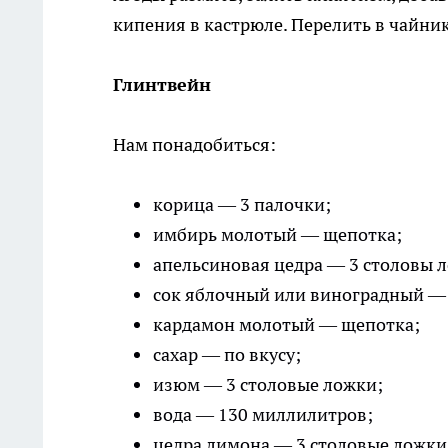
кипения в кастрюле. Перелить в чайни
Глинтвейн
Нам понадобиться:
корица — 3 палочки;
имбирь молотый — щепотка;
апельсиновая цедра — 3 столовы 
сок яблочный или виноградный — 
кардамон молотый — щепотка;
сахар — по вкусу;
изюм — 3 столовые ложки;
вода — 130 миллилитров;
цедра лимона — 3 столовые ложки