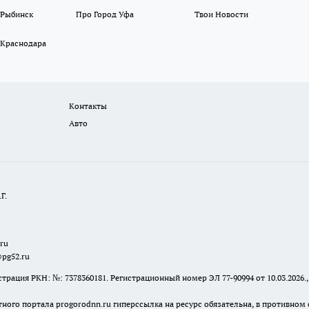
 Рыбинск
Про Город Уфа
Твои Новости
 Краснодара
Контакты
Авто
Г.
.ru
@pg52.ru
я РКН: №: 7378360181. Регистрационный номер ЭЛ 77-90994 от 10.03.2026., 
тного портала progorodnn.ru гиперссылка на ресурс обязательна
,
в противном 