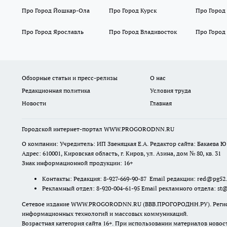
Про Город Йошкар-Ола
Про Город Курск
Про Город
Про Город Ярославль
Про Город Владивосток
Про Город
Обзорные статьи и пресс-релизы
О нас
Редакционная политика
Условия труда
Новости
Главная
Городской интернет-портал WWW.PROGORODNN.RU
О компании: Учредитель: ИП Звеняцкая Е.А. Редактор сайта: Бакаева Ю.
Адрес: 610001, Кировская область, г. Киров, ул. Азина, дом № 80, кв. 31
Знак информационной продукции: 16+
Контакты: Редакция: 8-927-669-90-87 Email редакции: red@pg52
Рекламный отдел: 8-920-004-61-95 Email рекламного отдела: st
Сетевое издание WWW.PROGORODNN.RU (ВВВ.ПРОГОРОДНН.РУ). Регистраци
информационных технологий и массовых коммуникаций.
Возрастная категория сайта 16+. При использовании материалов новос