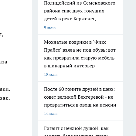
Полицейский из Семеновского
района спас двух тонущих
детей в реке Керженец
9 июля
я,
Мохнатые коврики в "Фикс
Прайсе" взяла не под обувь: вот
как превратила старую мебель
аза
в шикарный интерьер
10 июля
вки.
После 60 гоните друзей в шею:
совет великой Бехтеревой - не
зак.
превратиться в овощ на пенсии
14 июля
Гигант с нежной душой: как