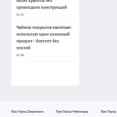
оазис красоты без
громоздких конструкций
01:32
Чайник покрылся накипью:
использую один кухонный
продукт - блестит без
усилий
01:00
Про Город Дзержинск
Про Город Чебоксары
Про Город