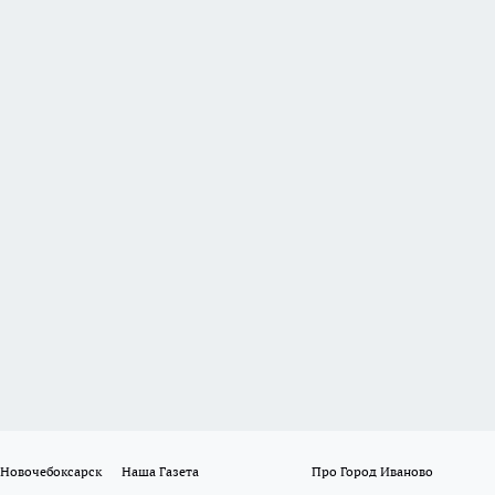
 Новочебоксарск
Наша Газета
Про Город Иваново