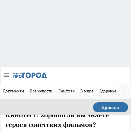
Документы
Все новости
Лайфхак
В мире
Здоровье
Зака
Принять
Кинотест: хорошо ли вы знаете
героев советских фильмов?