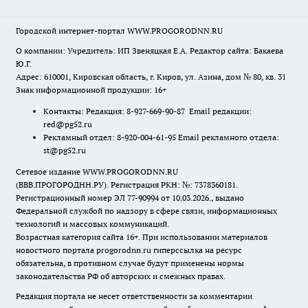
Городской интернет-портал WWW.PROGORODNN.RU
О компании: Учредитель: ИП Звеняцкая Е.А. Редактор сайта: Бакаева
Ю.Г.
Адрес: 610001, Кировская область, г. Киров, ул. Азина, дом № 80, кв. 31
Знак информационной продукции: 16+
Контакты: Редакция: 8-927-669-90-87 Email редакции:
red@pg52.ru
Рекламный отдел: 8-920-004-61-95 Email рекламного отдела:
st@pg52.ru
Сетевое издание WWW.PROGORODNN.RU
(ВВВ.ПРОГОРОДНН.РУ). Регистрация РКН: №: 7378360181.
Регистрационный номер ЭЛ 77-90994 от 10.03.2026., выдано
Федеральной службой по надзору в сфере связи, информационных
технологий и массовых коммуникаций.
Возрастная категория сайта 16+. При использовании материалов
новостного портала progorodnn.ru гиперссылка на ресурс
обязательна
,
в противном случае будут применены нормы
законодательства РФ об авторских и смежных правах.
Редакция портала не несет ответственности за комментарии