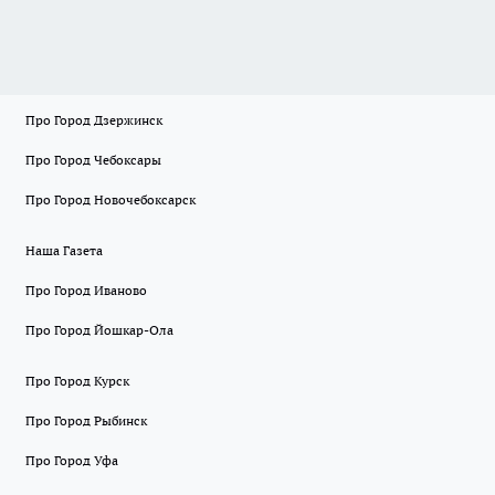
Про Город Дзержинск
Про Город Чебоксары
Про Город Новочебоксарск
Наша Газета
Про Город Иваново
Про Город Йошкар-Ола
Про Город Курск
Про Город Рыбинск
Про Город Уфа