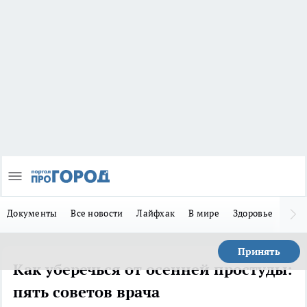
Документы
Все новости
Лайфхак
В мире
Здоровье
Зака
Принять
Как уберечься от осенней простуды:
пять советов врача