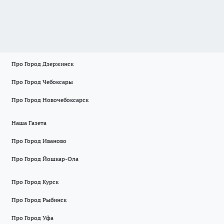
Про Город Дзержинск
Про Город Чебоксары
Про Город Новочебоксарск
Наша Газета
Про Город Иваново
Про Город Йошкар-Ола
Про Город Курск
Про Город Рыбинск
Про Город Уфа