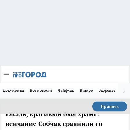
Документы
Все новости
Лайфхак
В мире
Здоровье
Зака
Принять
«Жаль, красивый был храм»:
венчание Собчак сравнили со