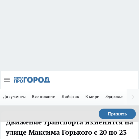
Документы
Все новости
Лайфхак
В мире
Здоровье
Зака
Принять
Движение транспорта изменится на
улице Максима Горького с 20 по 23