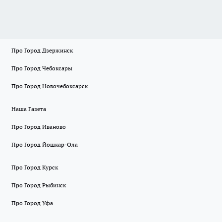
Про Город Дзержинск
Про Город Чебоксары
Про Город Новочебоксарск
Наша Газета
Про Город Иваново
Про Город Йошкар-Ола
Про Город Курск
Про Город Рыбинск
Про Город Уфа