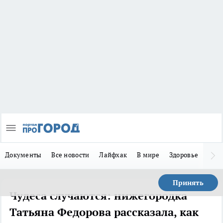
Документы
Все новости
Лайфхак
В мире
Здоровье
Зака
Принять
Чудеса случаются: нижегородка
Татьяна Федорова рассказала, как