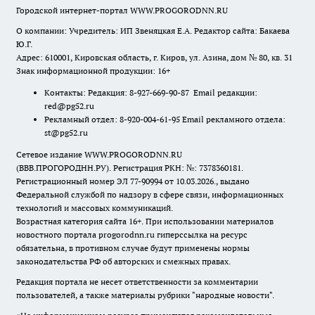
Городской интернет-портал WWW.PROGORODNN.RU
О компании: Учредитель: ИП Звеняцкая Е.А. Редактор сайта: Бакаева
Ю.Г.
Адрес: 610001, Кировская область, г. Киров, ул. Азина, дом № 80, кв. 31
Знак информационной продукции: 16+
Контакты: Редакция: 8-927-669-90-87 Email редакции:
red@pg52.ru
Рекламный отдел: 8-920-004-61-95 Email рекламного отдела:
st@pg52.ru
Сетевое издание WWW.PROGORODNN.RU
(ВВВ.ПРОГОРОДНН.РУ). Регистрация РКН: №: 7378360181.
Регистрационный номер ЭЛ 77-90994 от 10.03.2026., выдано
Федеральной службой по надзору в сфере связи, информационных
технологий и массовых коммуникаций.
Возрастная категория сайта 16+. При использовании материалов
новостного портала progorodnn.ru гиперссылка на ресурс
обязательна
,
в противном случае будут применены нормы
законодательства РФ об авторских и смежных правах.
Редакция портала не несет ответственности за комментарии
пользователей, а также материалы рубрики "народные новости".