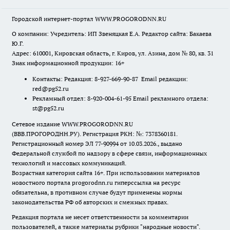
Городской интернет-портал WWW.PROGORODNN.RU
О компании: Учредитель: ИП Звеняцкая Е.А. Редактор сайта: Бакаева
Ю.Г.
Адрес: 610001, Кировская область, г. Киров, ул. Азина, дом № 80, кв. 31
Знак информационной продукции: 16+
Контакты: Редакция: 8-927-669-90-87 Email редакции:
red@pg52.ru
Рекламный отдел: 8-920-004-61-95 Email рекламного отдела:
st@pg52.ru
Сетевое издание WWW.PROGORODNN.RU
(ВВВ.ПРОГОРОДНН.РУ). Регистрация РКН: №: 7378360181.
Регистрационный номер ЭЛ 77-90994 от 10.03.2026., выдано
Федеральной службой по надзору в сфере связи, информационных
технологий и массовых коммуникаций.
Возрастная категория сайта 16+. При использовании материалов
новостного портала progorodnn.ru гиперссылка на ресурс
обязательна
,
в противном случае будут применены нормы
законодательства РФ об авторских и смежных правах.
Редакция портала не несет ответственности за комментарии
пользователей, а также материалы рубрики "народные новости".