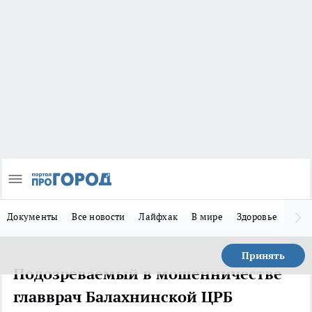
Документы
Все новости
Лайфхак
В мире
Здоровье
Зака
Принять
Подозреваемый в мошенничестве
главврач Балахнинской ЦРБ