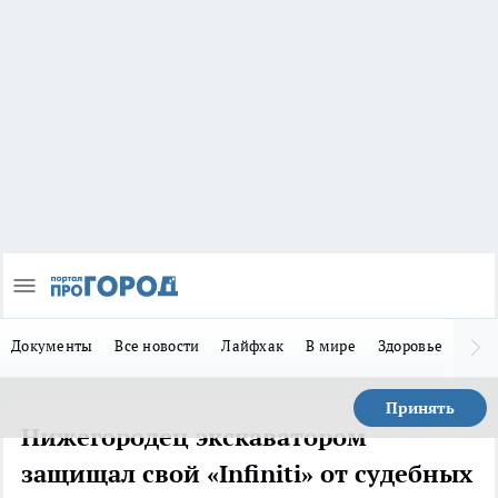
Документы
Все новости
Лайфхак
В мире
Здоровье
Зака
Принять
Нижегородец экскаватором
защищал свой «Infiniti» от судебных