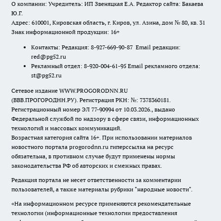
О компании: Учредитель: ИП Звеняцкая Е.А. Редактор сайта: Бакаева
Ю.Г.
Адрес: 610001, Кировская область, г. Киров, ул. Азина, дом № 80, кв. 31
Знак информационной продукции: 16+
Контакты: Редакция: 8-927-669-90-87 Email редакции:
red@pg52.ru
Рекламный отдел: 8-920-004-61-95 Email рекламного отдела:
st@pg52.ru
Сетевое издание WWW.PROGORODNN.RU
(ВВВ.ПРОГОРОДНН.РУ). Регистрация РКН: №: 7378360181.
Регистрационный номер ЭЛ 77-90994 от 10.03.2026., выдано
Федеральной службой по надзору в сфере связи, информационных
технологий и массовых коммуникаций.
Возрастная категория сайта 16+. При использовании материалов
новостного портала progorodnn.ru гиперссылка на ресурс
обязательна
,
в противном случае будут применены нормы
законодательства РФ об авторских и смежных правах.
Редакция портала не несет ответственности за комментарии
пользователей, а также материалы рубрики "народные новости".
«На информационном ресурсе применяются рекомендательные
технологии (информационные технологии предоставления