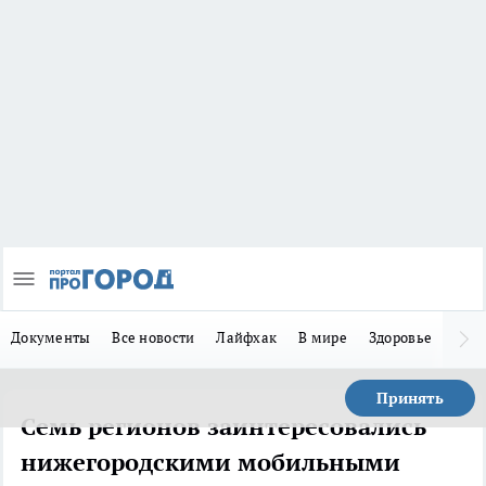
Документы
Все новости
Лайфхак
В мире
Здоровье
Зака
Принять
Семь регионов заинтересовались
нижегородскими мобильными