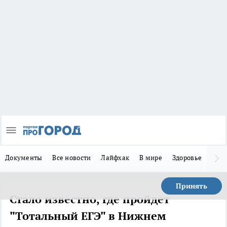
Документы
Все новости
Лайфхак
В мире
Здоровье
Зака
Принять
Стало известно, где пройдет
"Тотальный ЕГЭ" в Нижнем