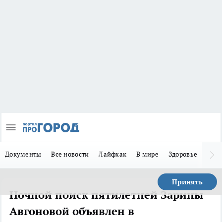
Документы
Все новости
Лайфхак
В мире
Здоровье
Зака
Принять
Ночной поиск пятилетней Зарины
Авгоновой объявлен в