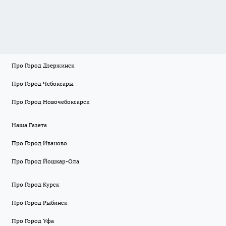
Про Город Дзержинск
Про Город Чебоксары
Про Город Новочебоксарск
Наша Газета
Про Город Иваново
Про Город Йошкар-Ола
Про Город Курск
Про Город Рыбинск
Про Город Уфа