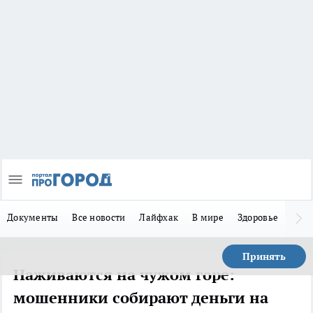
Документы
Все новости
Лайфхак
В мире
Здоровье
Зака
Принять
Наживаются на чужом горе:
мошенники собирают деньги на