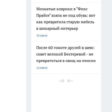
Мохнатые коврики в "Фикс
Прайсе" взяла не под обувь: вот
как превратила старую мебель
в шикарный интерьер
10 июля
После 60 гоните друзей в шею:
совет великой Бехтеревой - не
превратиться в овощ на пенсии
14 июля
Гигант с нежной душой: как
создать белоснежную стену
цветов, от которой
невозможно отвести взгляд
13 июля