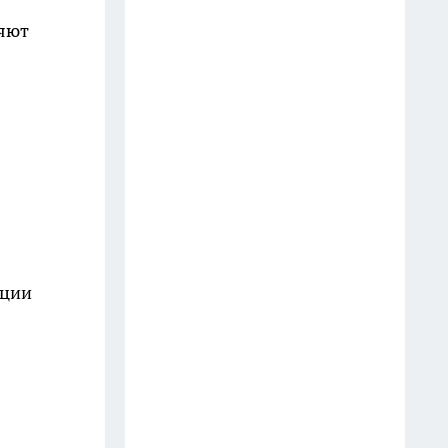
отель: добавляю пару капель в
подставку ёршика — и
ряют
никакого «аромата общаги»
20 июля
Пластиковые ящики
выпрашиваю у соседей: как
смастерить из 6 "коробок"
мобильную кухню на даче
24 июля
Старое окно с рамой — не
ации
мусор, а сокровище: сделал из
него «фальш‑витраж» и
украшение для стены дачного
домика
14 июля