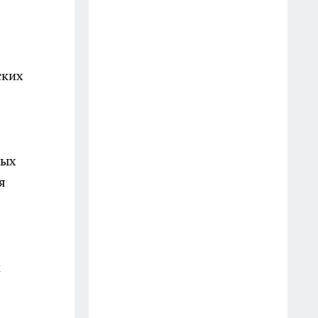
Старые простыни - сокровище
для хозяйки: как превратить
хлопковую ветошь в уютный
ских
бисквитный плед
19 июля
Зубной пастой закупаюсь
оптом: вот как отмываю
ных
сковородки до блеска — 5
я
работающих лайфхаков
18 июля
Фасад без бригады и лесов: чем
м
облицевать дом, чтобы он
выглядел дороже сайдинга, а
стоил вдвое меньше