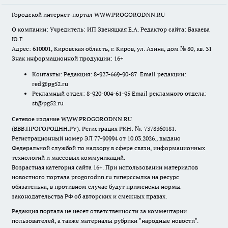
Городской интернет-портал WWW.PROGORODNN.RU
О компании: Учредитель: ИП Звеняцкая Е.А. Редактор сайта: Бакаева
Ю.Г.
Адрес: 610001, Кировская область, г. Киров, ул. Азина, дом № 80, кв. 31
Знак информационной продукции: 16+
Контакты: Редакция: 8-927-669-90-87 Email редакции:
red@pg52.ru
Рекламный отдел: 8-920-004-61-95 Email рекламного отдела:
st@pg52.ru
Сетевое издание WWW.PROGORODNN.RU
(ВВВ.ПРОГОРОДНН.РУ). Регистрация РКН: №: 7378360181.
Регистрационный номер ЭЛ 77-90994 от 10.03.2026., выдано
Федеральной службой по надзору в сфере связи, информационных
технологий и массовых коммуникаций.
Возрастная категория сайта 16+. При использовании материалов
новостного портала progorodnn.ru гиперссылка на ресурс
обязательна
,
в противном случае будут применены нормы
законодательства РФ об авторских и смежных правах.
Редакция портала не несет ответственности за комментарии
пользователей, а также материалы рубрики "народные новости".