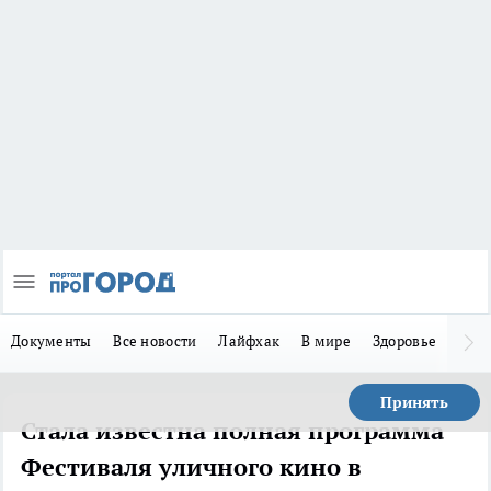
Документы
Все новости
Лайфхак
В мире
Здоровье
Зака
Принять
Стала известна полная программа
Фестиваля уличного кино в