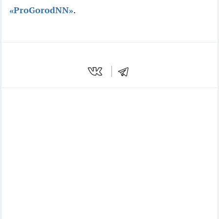
«ProGorodNN»
.