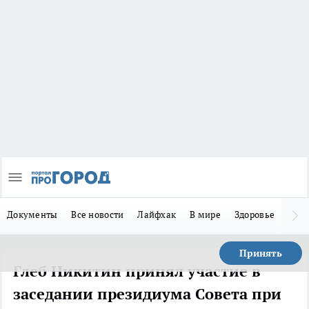
Документы
Все новости
Лайфхак
В мире
Здоровье
Зака
Принять
Глеб Никитин принял участие в
заседании президиума Совета при