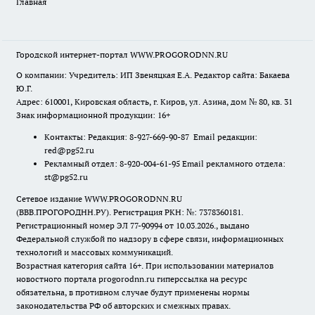
Главная
Городской интернет-портал WWW.PROGORODNN.RU
О компании: Учредитель: ИП Звеняцкая Е.А. Редактор сайта: Бакаева
Ю.Г.
Адрес: 610001, Кировская область, г. Киров, ул. Азина, дом № 80, кв. 31
Знак информационной продукции: 16+
Контакты: Редакция: 8-927-669-90-87 Email редакции:
red@pg52.ru
Рекламный отдел: 8-920-004-61-95 Email рекламного отдела:
st@pg52.ru
Сетевое издание WWW.PROGORODNN.RU
(ВВВ.ПРОГОРОДНН.РУ). Регистрация РКН: №: 7378360181.
Регистрационный номер ЭЛ 77-90994 от 10.03.2026., выдано
Федеральной службой по надзору в сфере связи, информационных
технологий и массовых коммуникаций.
Возрастная категория сайта 16+. При использовании материалов
новостного портала progorodnn.ru гиперссылка на ресурс
обязательна
,
в противном случае будут применены нормы
законодательства РФ об авторских и смежных правах.