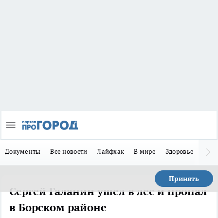
Документы
Все новости
Лайфхак
В мире
Здоровье
Зака
Принять
Сергей Галанин ушел в лес и пропал
в Борском районе