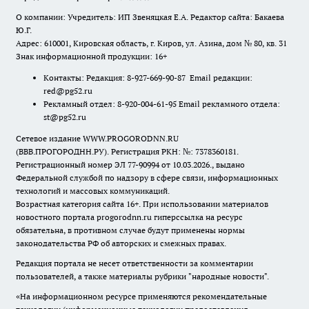
О компании: Учредитель: ИП Звеняцкая Е.А. Редактор сайта: Бакаева
Ю.Г.
Адрес: 610001, Кировская область, г. Киров, ул. Азина, дом № 80, кв. 31
Знак информационной продукции: 16+
Контакты: Редакция: 8-927-669-90-87 Email редакции:
red@pg52.ru
Рекламный отдел: 8-920-004-61-95 Email рекламного отдела:
st@pg52.ru
Сетевое издание WWW.PROGORODNN.RU
(ВВВ.ПРОГОРОДНН.РУ). Регистрация РКН: №: 7378360181.
Регистрационный номер ЭЛ 77-90994 от 10.03.2026., выдано
Федеральной службой по надзору в сфере связи, информационных
технологий и массовых коммуникаций.
Возрастная категория сайта 16+. При использовании материалов
новостного портала progorodnn.ru гиперссылка на ресурс
обязательна
,
в противном случае будут применены нормы
законодательства РФ об авторских и смежных правах.
Редакция портала не несет ответственности за комментарии
пользователей, а также материалы рубрики "народные новости".
«На информационном ресурсе применяются рекомендательные