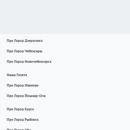
Про Город Дзержинск
Про Город Чебоксары
Про Город Новочебоксарск
Наша Газета
Про Город Иваново
Про Город Йошкар-Ола
Про Город Курск
Про Город Рыбинск
Про Город Уфа