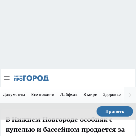
Документы
Все новости
Лайфхак
В мире
Здоровье
Зака
Принять
В Нижнем Новгороде особняк с
купелью и бассейном продается за