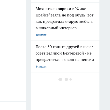
Мохнатые коврики в "Фикс
Прайсе" взяла не под обувь: вот
как превратила старую мебель
в шикарный интерьер
10 июля
После 60 гоните друзей в шею:
совет великой Бехтеревой - не
превратиться в овощ на пенсии
14 июля
Гигант с нежной душой: как
создать белоснежную стену
цветов, от которой
невозможно отвести взгляд
13 июля