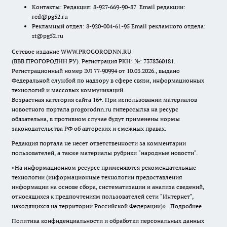
Контакты: Редакция: 8-927-669-90-87 Email редакции:
red@pg52.ru
Рекламный отдел: 8-920-004-61-95 Email рекламного отдела:
st@pg52.ru
Сетевое издание WWW.PROGORODNN.RU
(ВВВ.ПРОГОРОДНН.РУ). Регистрация РКН: №: 7378360181.
Регистрационный номер ЭЛ 77-90994 от 10.03.2026., выдано
Федеральной службой по надзору в сфере связи, информационных
технологий и массовых коммуникаций.
Возрастная категория сайта 16+. При использовании материалов
новостного портала progorodnn.ru гиперссылка на ресурс
обязательна
,
в противном случае будут применены нормы
законодательства РФ об авторских и смежных правах.
Редакция портала не несет ответственности за комментарии
пользователей, а также материалы рубрики "народные новости".
«На информационном ресурсе применяются рекомендательные
технологии (информационные технологии предоставления
информации на основе сбора, систематизации и анализа сведений,
относящихся к предпочтениям пользователей сети "Интернет",
находящихся на территории Российской Федерации)».
Подробнее
Политика конфиденциальности и обработки персональных данных