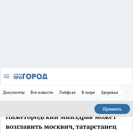
Документы
Все новости
Лайфхак
В мире
Здоровье
Зака
Принять
Нижегородский минздрав может
возглавить москвич, татарстанец