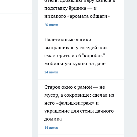
отель: добавляю пару капель в
подставку ёршика — и
никакого «аромата общаги»
20 июля
Пластиковые ящики
выпрашиваю у соседей: как
смастерить из 6 "коробок"
мобильную кухню на даче
24 июля
Старое окно с рамой — не
мусор, а сокровище: сделал из
него «фальш‑витраж» и
украшение для стены дачного
домика
14 июля