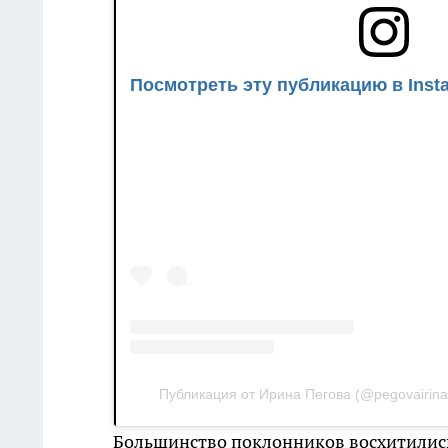
Посмотреть эту публикацию в Inst
Публикация от Ирина Пегова (@pegovairina
Большинство поклонников восхитилис