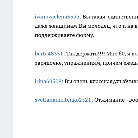
ivanovaelena3355
: Вы такая-единствен
даже женщинам!Вы молодец, что и на в
поддерживаете форму.
berta48331
: Так держать!!!! Мне 60, я 
зарядочке, упражнениям, причем ежед
irina60308
: Вы очень классная,улыбчив
svetlananikitenko2521
: Отжимание - воо