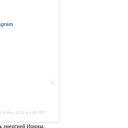
agram
)
8 Июл 2019 в 4:56 PDT
ь энергией Ирины.