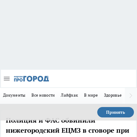
Документы
Все новости
Лайфхак
В мире
Здоровье
Зака
Принять
Полиция и ФАС обвинили
нижегородский ЕЦМЗ в сговоре при