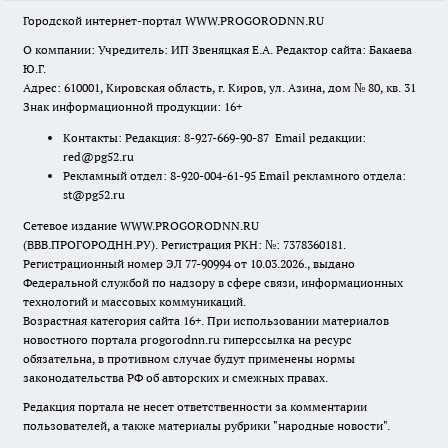
Городской интернет-портал WWW.PROGORODNN.RU
О компании: Учредитель: ИП Звеняцкая Е.А. Редактор сайта: Бакаева
Ю.Г.
Адрес: 610001, Кировская область, г. Киров, ул. Азина, дом № 80, кв. 31
Знак информационной продукции: 16+
Контакты: Редакция: 8-927-669-90-87 Email редакции:
red@pg52.ru
Рекламный отдел: 8-920-004-61-95 Email рекламного отдела:
st@pg52.ru
Сетевое издание WWW.PROGORODNN.RU
(ВВВ.ПРОГОРОДНН.РУ). Регистрация РКН: №: 7378360181.
Регистрационный номер ЭЛ 77-90994 от 10.03.2026., выдано
Федеральной службой по надзору в сфере связи, информационных
технологий и массовых коммуникаций.
Возрастная категория сайта 16+. При использовании материалов
новостного портала progorodnn.ru гиперссылка на ресурс
обязательна
,
в противном случае будут применены нормы
законодательства РФ об авторских и смежных правах.
Редакция портала не несет ответственности за комментарии
пользователей, а также материалы рубрики "народные новости".