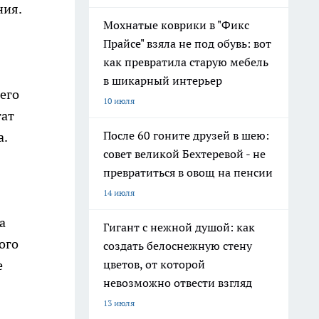
ния.
Мохнатые коврики в "Фикс
Прайсе" взяла не под обувь: вот
как превратила старую мебель
в шикарный интерьер
его
10 июля
тат
После 60 гоните друзей в шею:
а.
совет великой Бехтеревой - не
превратиться в овощ на пенсии
14 июля
а
Гигант с нежной душой: как
ого
создать белоснежную стену
е
цветов, от которой
невозможно отвести взгляд
13 июля