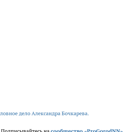
оловное дело Александра Бочкарева.
. Подписывайтесь на
сообщество «ProGorodNN»
.