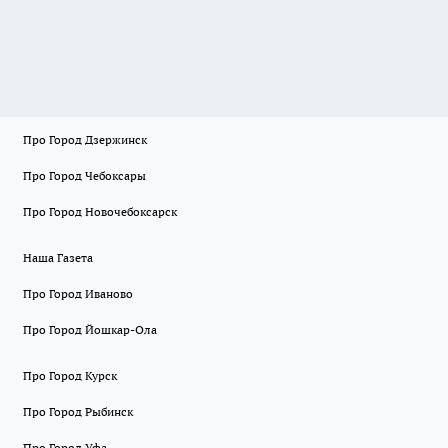
Про Город Дзержинск
Про Город Чебоксары
Про Город Новочебоксарск
Наша Газета
Про Город Иваново
Про Город Йошкар-Ола
Про Город Курск
Про Город Рыбинск
Про Город Уфа