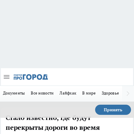
Документы
Все новости
Лайфхак
В мире
Здоровье
Зака
Принять
Стало известно, где будут
перекрыты дороги во время