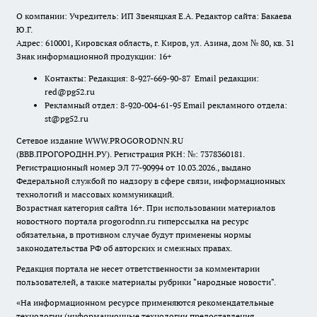
О компании: Учредитель: ИП Звеняцкая Е.А. Редактор сайта: Бакаева
Ю.Г.
Адрес: 610001, Кировская область, г. Киров, ул. Азина, дом № 80, кв. 31
Знак информационной продукции: 16+
Контакты: Редакция: 8-927-669-90-87 Email редакции:
red@pg52.ru
Рекламный отдел: 8-920-004-61-95 Email рекламного отдела:
st@pg52.ru
Сетевое издание WWW.PROGORODNN.RU
(ВВВ.ПРОГОРОДНН.РУ). Регистрация РКН: №: 7378360181.
Регистрационный номер ЭЛ 77-90994 от 10.03.2026., выдано
Федеральной службой по надзору в сфере связи, информационных
технологий и массовых коммуникаций.
Возрастная категория сайта 16+. При использовании материалов
новостного портала progorodnn.ru гиперссылка на ресурс
обязательна
,
в противном случае будут применены нормы
законодательства РФ об авторских и смежных правах.
Редакция портала не несет ответственности за комментарии
пользователей, а также материалы рубрики "народные новости".
«На информационном ресурсе применяются рекомендательные
технологии (информационные технологии предоставления