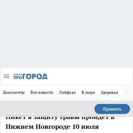
Документы
Все новости
Лайфхак
В мире
Здоровье
Зака
Принять
Пикет в защиту травы пройдет в
Нижнем Новгороде 10 июля