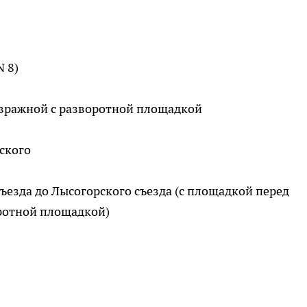
N 8)
. Овражной с разворотной площадкой
нского
 съезда до Лысогорского съезда (с площадкой перед
ротной площадкой)