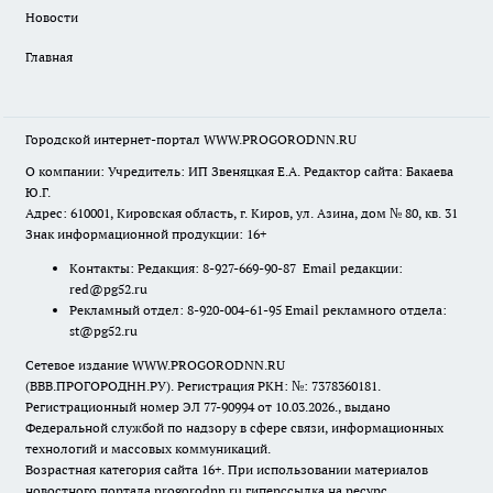
Новости
Главная
Городской интернет-портал WWW.PROGORODNN.RU
О компании: Учредитель: ИП Звеняцкая Е.А. Редактор сайта: Бакаева
Ю.Г.
Адрес: 610001, Кировская область, г. Киров, ул. Азина, дом № 80, кв. 31
Знак информационной продукции: 16+
Контакты: Редакция: 8-927-669-90-87 Email редакции:
red@pg52.ru
Рекламный отдел: 8-920-004-61-95 Email рекламного отдела:
st@pg52.ru
Сетевое издание WWW.PROGORODNN.RU
(ВВВ.ПРОГОРОДНН.РУ). Регистрация РКН: №: 7378360181.
Регистрационный номер ЭЛ 77-90994 от 10.03.2026., выдано
Федеральной службой по надзору в сфере связи, информационных
технологий и массовых коммуникаций.
Возрастная категория сайта 16+. При использовании материалов
новостного портала progorodnn.ru гиперссылка на ресурс