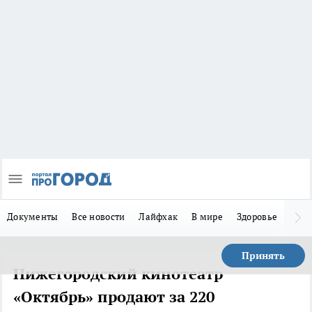
Документы
Все новости
Лайфхак
В мире
Здоровье
Зака
Принять
Нижегородский кинотеатр
«Октябрь» продают за 220