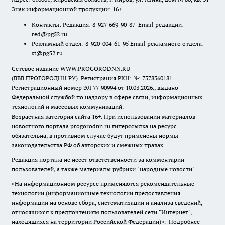
Знак информационной продукции: 16+
Контакты: Редакция: 8-927-669-90-87 Email редакции:
red@pg52.ru
Рекламный отдел: 8-920-004-61-95 Email рекламного отдела:
st@pg52.ru
Сетевое издание WWW.PROGORODNN.RU
(ВВВ.ПРОГОРОДНН.РУ). Регистрация РКН: №: 7378360181.
Регистрационный номер ЭЛ 77-90994 от 10.03.2026., выдано
Федеральной службой по надзору в сфере связи, информационных
технологий и массовых коммуникаций.
Возрастная категория сайта 16+. При использовании материалов
новостного портала progorodnn.ru гиперссылка на ресурс
обязательна
,
в противном случае будут применены нормы
законодательства РФ об авторских и смежных правах.
Редакция портала не несет ответственности за комментарии
пользователей, а также материалы рубрики "народные новости".
«На информационном ресурсе применяются рекомендательные
технологии (информационные технологии предоставления
информации на основе сбора, систематизации и анализа сведений,
относящихся к предпочтениям пользователей сети "Интернет",
находящихся на территории Российской Федерации)».
Подробнее