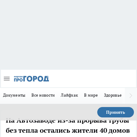
Документы
Все новости
Лайфхак
В мире
Здоровье
Зака
Принять
На Автозаводе из-за прорыва трубы
без тепла остались жители 40 домов