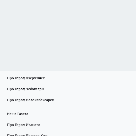
Про Город Дзержинск
Про Город Чебоксары
Про Город Новочебоксарск
Наша Газета
Про Город Иваново
Про Город Йошкар-Ола