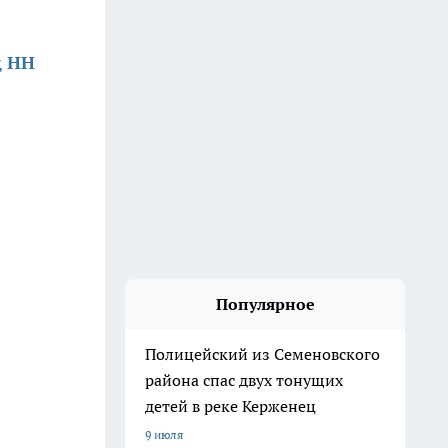
д НН
Популярное
Полицейский из Семеновского
района спас двух тонущих
детей в реке Керженец
9 июля