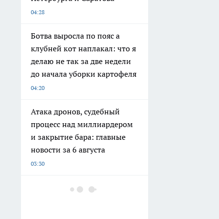
04:28
Ботва выросла по пояс а
клубней кот наплакал: что я
делаю не так за две недели
до начала уборки картофеля
04:20
Атака дронов, судебный
процесс над миллиардером
и закрытие бара: главные
новости за 6 августа
03:30
Пузатые банки в "Магните"
скупаю по 10 штук, но не
для солений: узнала