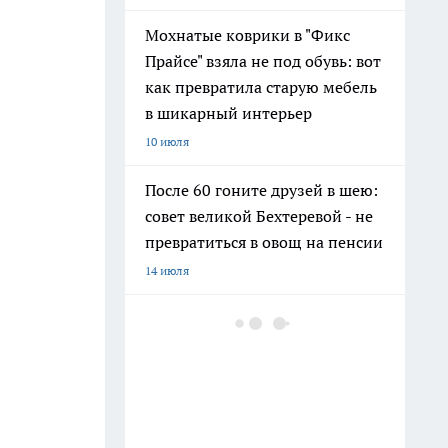
Мохнатые коврики в "Фикс
Прайсе" взяла не под обувь: вот
как превратила старую мебель
в шикарный интерьер
10 июля
После 60 гоните друзей в шею:
совет великой Бехтеревой - не
превратиться в овощ на пенсии
14 июля
Гигант с нежной душой: как
создать белоснежную стену
цветов, от которой
невозможно отвести взгляд
13 июля