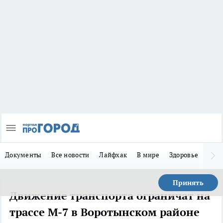
Документы
Все новости
Лайфхак
В мире
Здоровье
Зака
Принять
Движение транспорта ограничат на
трассе М-7 в Воротынском районе