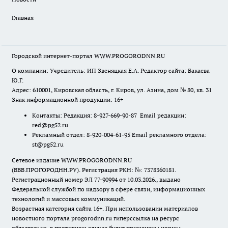
Главная
Городской интернет-портал WWW.PROGORODNN.RU
О компании: Учредитель: ИП Звеняцкая Е.А. Редактор сайта: Бакаева
Ю.Г.
Адрес: 610001, Кировская область, г. Киров, ул. Азина, дом № 80, кв. 31
Знак информационной продукции: 16+
Контакты: Редакция: 8-927-669-90-87 Email редакции:
red@pg52.ru
Рекламный отдел: 8-920-004-61-95 Email рекламного отдела:
st@pg52.ru
Сетевое издание WWW.PROGORODNN.RU
(ВВВ.ПРОГОРОДНН.РУ). Регистрация РКН: №: 7378360181.
Регистрационный номер ЭЛ 77-90994 от 10.03.2026., выдано
Федеральной службой по надзору в сфере связи, информационных
технологий и массовых коммуникаций.
Возрастная категория сайта 16+. При использовании материалов
новостного портала progorodnn.ru гиперссылка на ресурс
обязательна
,
в противном случае будут применены нормы