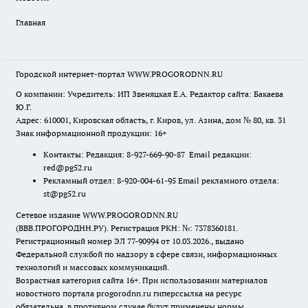
Главная
Городской интернет-портал WWW.PROGORODNN.RU
О компании: Учредитель: ИП Звеняцкая Е.А. Редактор сайта: Бакаева
Ю.Г.
Адрес: 610001, Кировская область, г. Киров, ул. Азина, дом № 80, кв. 31
Знак информационной продукции: 16+
Контакты: Редакция: 8-927-669-90-87 Email редакции:
red@pg52.ru
Рекламный отдел: 8-920-004-61-95 Email рекламного отдела:
st@pg52.ru
Сетевое издание WWW.PROGORODNN.RU
(ВВВ.ПРОГОРОДНН.РУ). Регистрация РКН: №: 7378360181.
Регистрационный номер ЭЛ 77-90994 от 10.03.2026., выдано
Федеральной службой по надзору в сфере связи, информационных
технологий и массовых коммуникаций.
Возрастная категория сайта 16+. При использовании материалов
новостного портала progorodnn.ru гиперссылка на ресурс
обязательна
,
в противном случае будут применены нормы