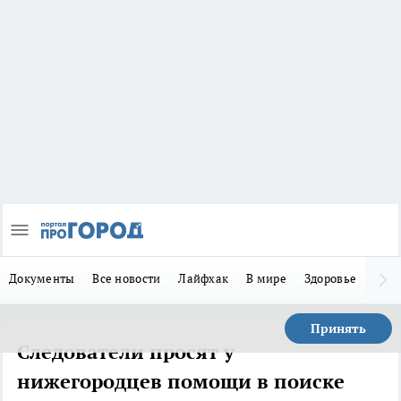
Документы
Все новости
Лайфхак
В мире
Здоровье
Зака
Принять
Следователи просят у
нижегородцев помощи в поиске