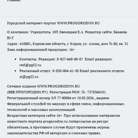
Городской интернет-портал WWW.PROGORODNN.RU
О компании: Учредитель: ИП Звеняцкая Е.А. Редактор сайта: Бакаева
Ю.Г.
Адрес: 610001, Кировская область, г. Киров, ул. Азина, дом № 80, кв. 31
Знак информационной продукции: 16+
Контакты: Редакция: 8-927-669-90-87 Email редакции:
red@pg52.ru
Рекламный отдел: 8-920-004-61-95 Email рекламного отдела:
st@pg52.ru
Сетевое издание WWW.PROGORODNN.RU
(ВВВ.ПРОГОРОДНН.РУ). Регистрация РКН: №: 7378360181.
Регистрационный номер ЭЛ 77-90994 от 10.03.2026., выдано
Федеральной службой по надзору в сфере связи, информационных
технологий и массовых коммуникаций.
Возрастная категория сайта 16+. При использовании материалов
новостного портала progorodnn.ru гиперссылка на ресурс
обязательна
,
в противном случае будут применены нормы
законодательства РФ об авторских и смежных правах.