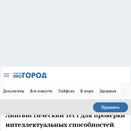
Документы
Все новости
Лайфхак
В мире
Здоровье
Зака
Принять
Лингвистический тест для проверки
интеллектуальных способностей