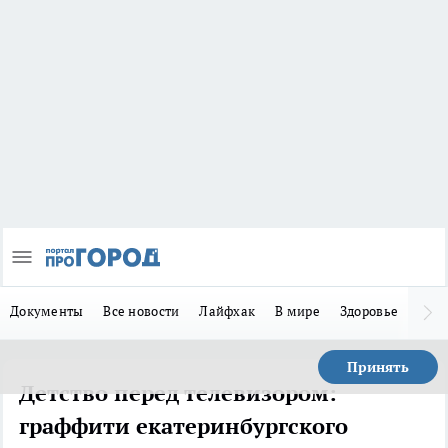
Документы
Все новости
Лайфхак
В мире
Здоровье
Зака
Принять
Детство перед телевизором:
граффити екатеринбургского