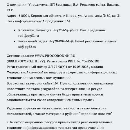
О компании: Учредитель: ИП Звеняцкая Е.А. Редактор сайта: Бакаева
Ю.Г.
Адрес: 610001, Кировская область, г. Киров, ул. Азина, дом № 80, кв. 31
Знак информационной продукции: 16+
Контакты: Редакция: 8-927-669-90-87 Email редакции:
red@pg52.ru
Рекламный отдел: 8-920-004-61-95 Email рекламного отдела:
st@pg52.ru
Сетевое издание WWW.PROGORODNN.RU
(ВВВ.ПРОГОРОДНН.РУ). Регистрация РКН: №: 7378360181.
Регистрационный номер ЭЛ 77-90994 от 10.03.2026., выдано
Федеральной службой по надзору в сфере связи, информационных
технологий и массовых коммуникаций.
Возрастная категория сайта 16+. При использовании материалов
новостного портала progorodnn.ru гиперссылка на ресурс
обязательна
,
в противном случае будут применены нормы
законодательства РФ об авторских и смежных правах.
Редакция портала не несет ответственности за комментарии
пользователей, а также материалы рубрики "народные новости".
«На информационном ресурсе применяются рекомендательные
технологии (информационные технологии предоставления