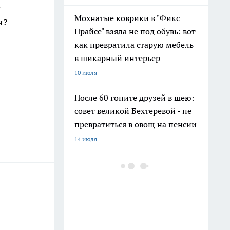
о
Мохнатые коврики в "Фикс
я?
Прайсе" взяла не под обувь: вот
как превратила старую мебель
в шикарный интерьер
10 июля
После 60 гоните друзей в шею:
совет великой Бехтеревой - не
превратиться в овощ на пенсии
14 июля
Гигант с нежной душой: как
создать белоснежную стену
цветов, от которой
невозможно отвести взгляд
13 июля