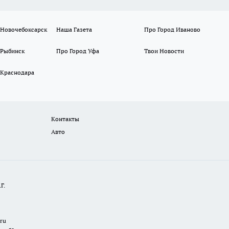
 Новочебоксарск
Наша Газета
Про Город Иваново
 Рыбинск
Про Город Уфа
Твои Новости
 Краснодара
Контакты
Авто
Г.
.ru