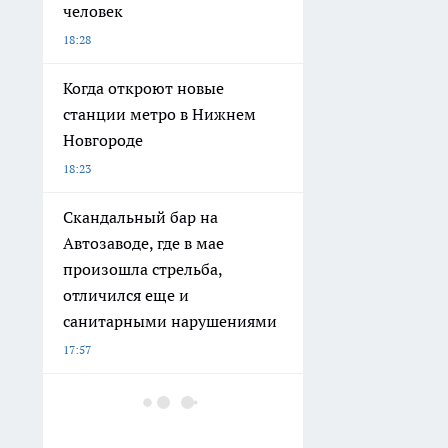
человек
18:28
Когда откроют новые
станции метро в Нижнем
Новгороде
18:23
Скандальный бар на
Автозаводе, где в мае
произошла стрельба,
отличился еще и
санитарными нарушениями
17:57
Буйного жителя Лыскова
отправили в колонию за