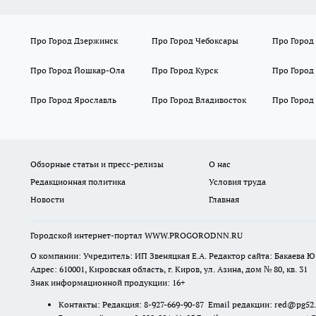
Про Город Дзержинск
Про Город Чебоксары
Про Город
Про Город Йошкар-Ола
Про Город Курск
Про Город
Про Город Ярославль
Про Город Владивосток
Про Город
Обзорные статьи и пресс-релизы
О нас
Редакционная политика
Условия труда
Новости
Главная
Городской интернет-портал WWW.PROGORODNN.RU
О компании: Учредитель: ИП Звеняцкая Е.А. Редактор сайта: Бакаева Ю.
Адрес: 610001, Кировская область, г. Киров, ул. Азина, дом № 80, кв. 31
Знак информационной продукции: 16+
Контакты: Редакция: 8-927-669-90-87 Email редакции: red@pg52