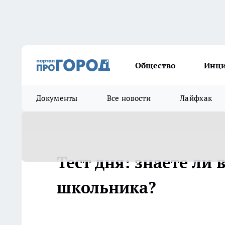
Общество
Инц
Документы
Все новости
Лайфхак
Тест дня: знаете ли
школьника?