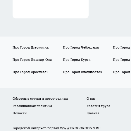
Про Город Дзержинск
Про Город Чебоксары
Про Город
Про Город Йошкар-Ола
Про Город Курск
Про Город
Про Город Ярославль
Про Город Владивосток
Про Город
Обзорные статьи и пресс-релизы
О нас
Редакционная политика
Условия труда
Новости
Главная
Городской интернет-портал WWW.PROGORODNN.RU