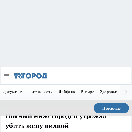
Документы
Все новости
Лайфхак
В мире
Здоровье
Зака
Принять
Пьяный нижегородец угрожал
убить жену вилкой