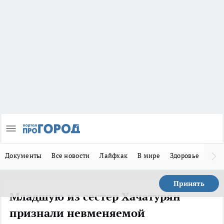
Документы
Все новости
Лайфхак
В мире
Здоровье
Зака
Принять
Младшую из сестер Хачатурян
признали невменяемой