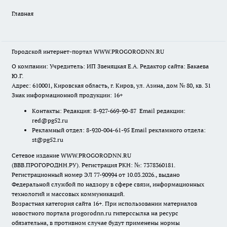
Главная
Городской интернет-портал WWW.PROGORODNN.RU
О компании: Учредитель: ИП Звеняцкая Е.А. Редактор сайта: Бакаева
Ю.Г.
Адрес: 610001, Кировская область, г. Киров, ул. Азина, дом № 80, кв. 31
Знак информационной продукции: 16+
Контакты: Редакция: 8-927-669-90-87 Email редакции:
red@pg52.ru
Рекламный отдел: 8-920-004-61-95 Email рекламного отдела:
st@pg52.ru
Сетевое издание WWW.PROGORODNN.RU
(ВВВ.ПРОГОРОДНН.РУ). Регистрация РКН: №: 7378360181.
Регистрационный номер ЭЛ 77-90994 от 10.03.2026., выдано
Федеральной службой по надзору в сфере связи, информационных
технологий и массовых коммуникаций.
Возрастная категория сайта 16+. При использовании материалов
новостного портала progorodnn.ru гиперссылка на ресурс
обязательна
,
в противном случае будут применены нормы