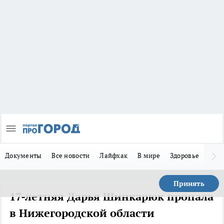
Документы
Все новости
Лайфхак
В мире
Здоровье
Зака
Принять
17-летняя Дарья Шинкарюк пропала
в Нижегородской области